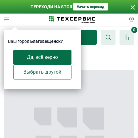
ПЕРЕХОДИ НА STOIL
Начать переход
0
Каталог
Ваш город
Благовещенск?
Шайба 12-Zn
Да, всё верно
Выбрать другой