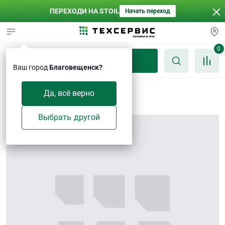
ПЕРЕХОДИ НА STOIL
Начать переход
0
Каталог
Ваш город
Благовещенск?
Болт M10×30-Zn
Да, всё верно
Выбрать другой