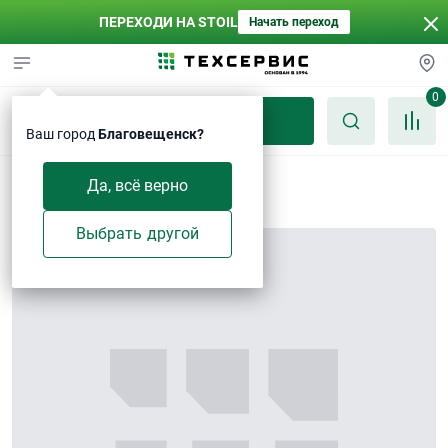
ПЕРЕХОДИ НА STOIL
Начать переход
0
Каталог
Ваш город
Благовещенск?
Болт M8×20-Zn
Да, всё верно
Выбрать другой