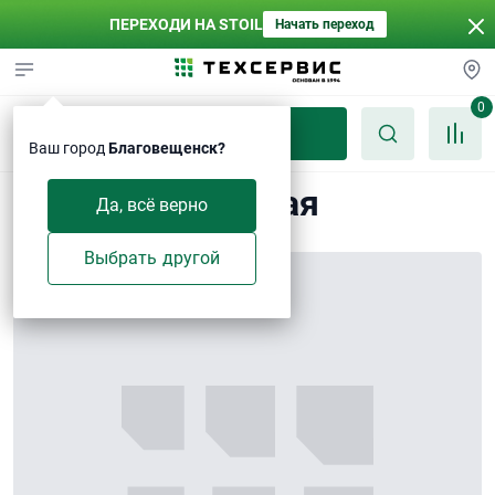
ПЕРЕХОДИ НА STOIL
Начать переход
0
Каталог
Ваш город
Благовещенск?
Балка поперечная
Да, всё верно
Выбрать другой