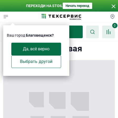
ПЕРЕХОДИ НА STOIL
Начать переход
0
Каталог
Ваш город
Благовещенск?
Пластина замковая
Да, всё верно
Выбрать другой