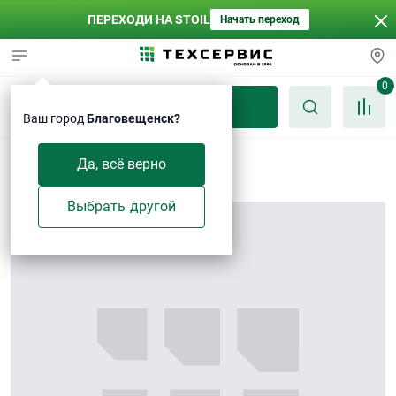
ПЕРЕХОДИ НА STOIL
Начать переход
0
Каталог
Ваш город
Благовещенск?
Болт M10×20
Да, всё верно
Выбрать другой