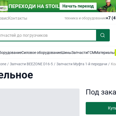
ПЕРЕХОДИ НА STOIL
Начать переход
+7 (
рвис
Контакты
техника и оборудование
оборудование
Силовое оборудование
Шины
Запчасти
ГСМ
Материалы
zone
/
Запчасти BEEZONE D16-5
/
Запчасти Муфта 1-й передачи
/
Ко
ельное
Под зак
Куп