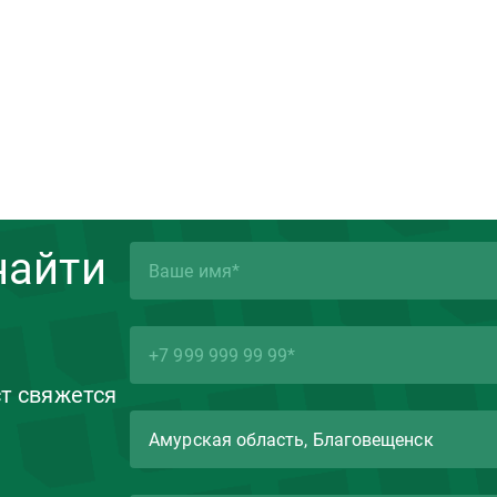
найти
ст свяжется