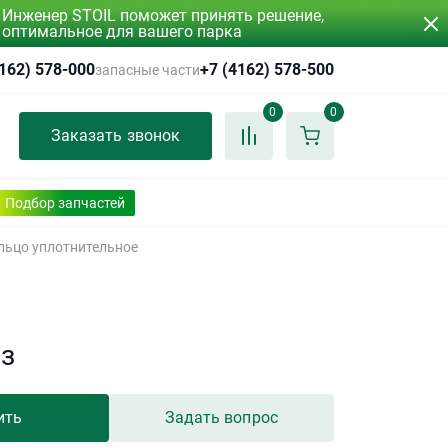
Инженер STOIL поможет принять решение,
оптимальное для вашего парка
4162) 578-000
+7 (4162) 578-500
запасные части
0
0
Заказать звонок
Подбор запчастей
льцо уплотнительное
аз
ить
Задать вопрос