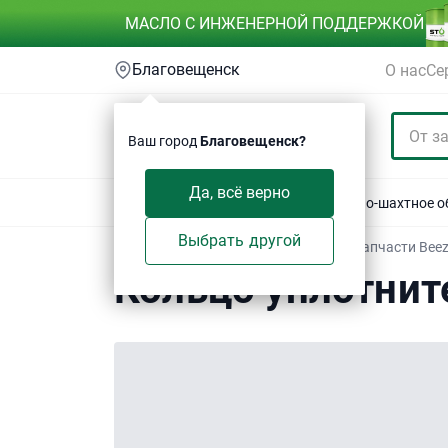
МАСЛО С ИНЖЕНЕРНОЙ ПОДДЕРЖКОЙ
Благовещенск
О нас
Се
Ваш город
Благовещенск?
Да, всё верно
Акции
Спецтехника
Автотехника
Горно-шахтное 
Выбрать другой
Техсервис
/
Электронный каталог
/
Запчасти Bee
Кольцо уплотнит