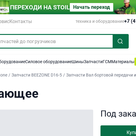
ПЕРЕХОДИ НА STOIL
Начать переход
+7 (
рвис
Контакты
техника и оборудование
оборудование
Силовое оборудование
Шины
Запчасти
ГСМ
Материалы
zone
/
Запчасти BEEZONE D16-5
/
Запчасти Вал бортовой передачи 
вающее
Под зак
Куп