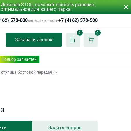
Инженер STOIL поможет принять решение,
оптимальное для вашего парка
4162) 578-000
+7 (4162) 578-500
запасные части
0
0
Заказать звонок
Подбор запчастей
и ступица бортовой передачи
/
аз
ить
Задать вопрос