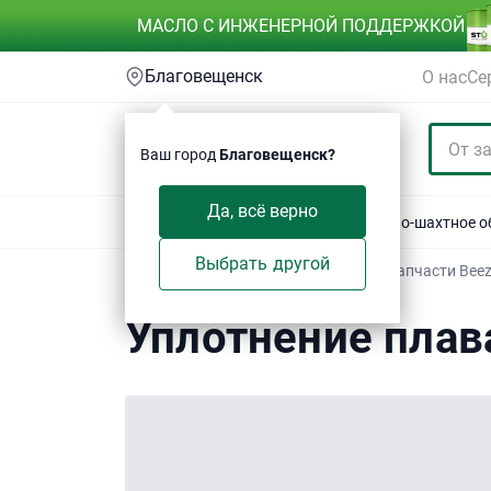
МАСЛО С ИНЖЕНЕРНОЙ ПОДДЕРЖКОЙ
Благовещенск
О нас
Се
Ваш город
Благовещенск?
Да, всё верно
Акции
Спецтехника
Автотехника
Горно-шахтное 
Выбрать другой
Техсервис
/
Электронный каталог
/
Запчасти Bee
Уплотнение плавающее
Уплотнение пла