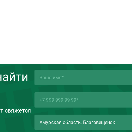
найти
ст свяжется