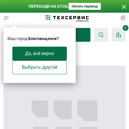
ПЕРЕХОДИ НА STOIL
Начать переход
0
Каталог
Ваш город
Благовещенск?
Палец D16×28
Да, всё верно
Выбрать другой