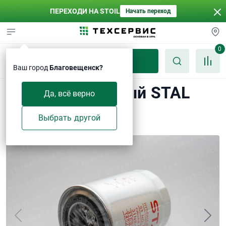
ПЕРЕХОДИ НА STOIL
Начать переход
0
Каталог
Ваш город
Благовещенск?
Фильтр масляный STAL
Да, всё верно
ST30628
Выбрать другой