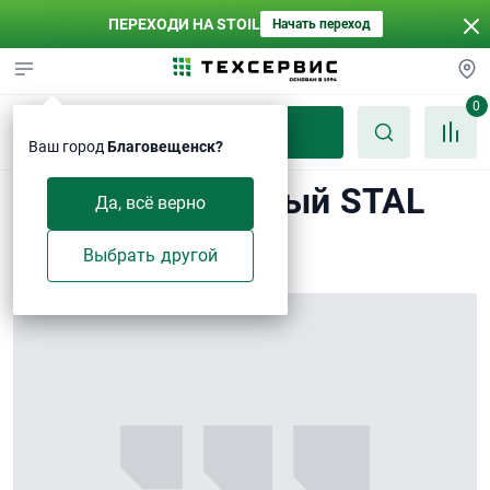
ПЕРЕХОДИ НА STOIL
Начать переход
0
Каталог
Ваш город
Благовещенск?
Фильтр топливный STAL
Да, всё верно
ST20037
Выбрать другой