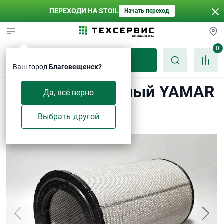
ПЕРЕХОДИ НА STOIL
Начать переход
0
Каталог
Ваш город
Благовещенск?
Фильтр воздушный YAMAR
Да, всё верно
YA605010
Выбрать другой