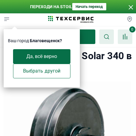
ПЕРЕХОДИ НА STOIL
Начать переход
0
Каталог
Ваш город
Благовещенск?
Ленивец Doosan Solar 340 в
Да, всё верно
сборе
Выбрать другой