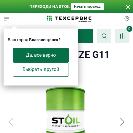
ПЕРЕХОДИ НА STOIL
Начать переход
0
Каталог
Ваш город
Благовещенск?
ST OIL ANTIFREEZE G11
Да, всё верно
(-40°C)
Выбрать другой