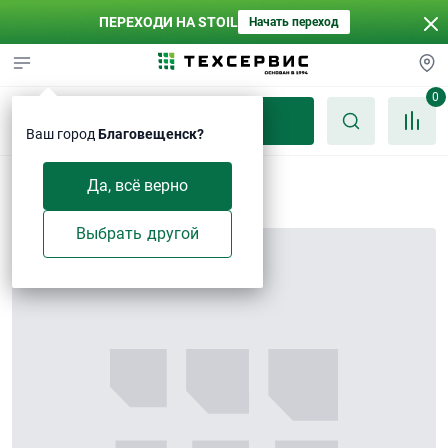
ПЕРЕХОДИ НА STOIL
Начать переход
0
Каталог
Ваш город
Благовещенск?
Отверстие
Да, всё верно
Выбрать другой