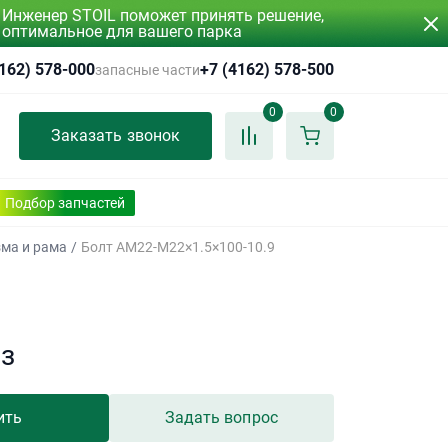
Инженер STOIL поможет принять решение,
оптимальное для вашего парка
4162) 578-000
+7 (4162) 578-500
запасные части
0
0
Заказать звонок
Подбор запчастей
зма и рама
/
Болт AM22-M22×1.5×100-10.9
аз
ить
Задать вопрос