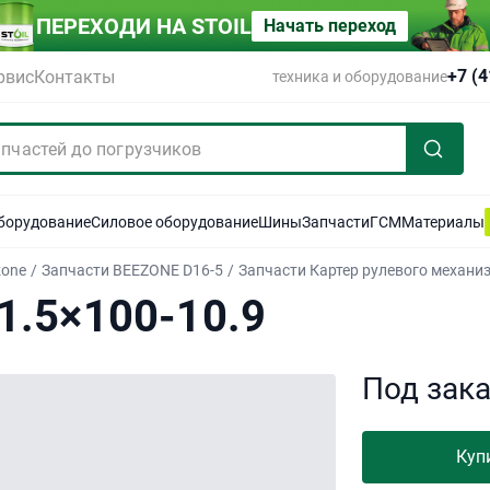
ПЕРЕХОДИ НА STOIL
Начать переход
+7 (
рвис
Контакты
техника и оборудование
оборудование
Силовое оборудование
Шины
Запчасти
ГСМ
Материалы
zone
/
Запчасти BEEZONE D16-5
/
Запчасти Картер рулевого механи
.5×100-10.9
Под зак
Куп