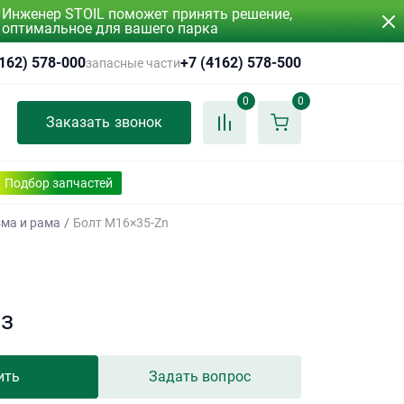
Инженер STOIL поможет принять решение,
оптимальное для вашего парка
4162) 578-000
+7 (4162) 578-500
запасные части
0
0
Заказать звонок
Подбор запчастей
зма и рама
/
Болт M16×35-Zn
аз
ить
Задать вопрос