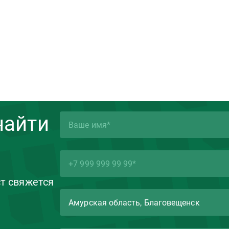
найти
ст свяжется