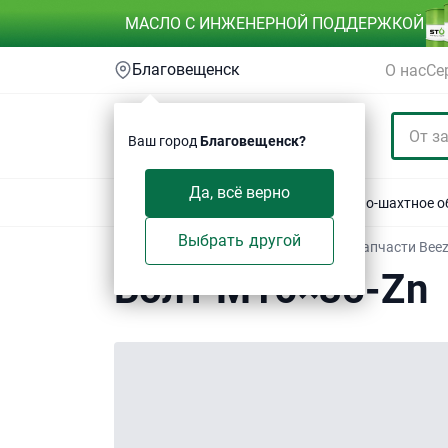
МАСЛО С ИНЖЕНЕРНОЙ ПОДДЕРЖКОЙ
Благовещенск
О нас
Се
Ваш город
Благовещенск?
Да, всё верно
Акции
Спецтехника
Автотехника
Горно-шахтное 
Выбрать другой
Техсервис
/
Электронный каталог
/
Запчасти Bee
Болт M16×35-Zn