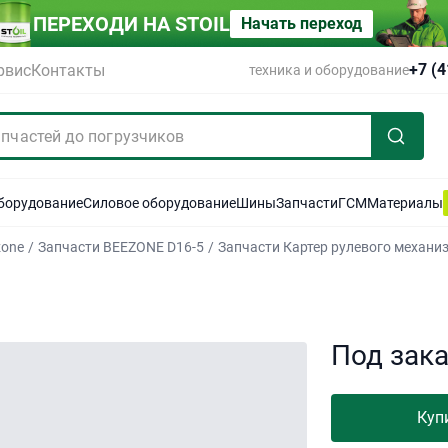
ПЕРЕХОДИ НА STOIL
Начать переход
+7 (
рвис
Контакты
техника и оборудование
оборудование
Силовое оборудование
Шины
Запчасти
ГСМ
Материалы
zone
/
Запчасти BEEZONE D16-5
/
Запчасти Картер рулевого механи
Под зак
Куп