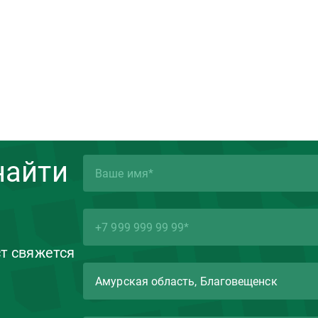
найти
ст свяжется