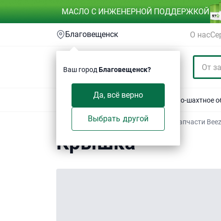
МАСЛО С ИНЖЕНЕРНОЙ ПОДДЕРЖКОЙ
Благовещенск
О нас
Се
Ваш город
Благовещенск?
Да, всё верно
Акции
Спецтехника
Автотехника
Горно-шахтное 
Выбрать другой
Техсервис
/
Электронный каталог
/
Запчасти Bee
Крышка