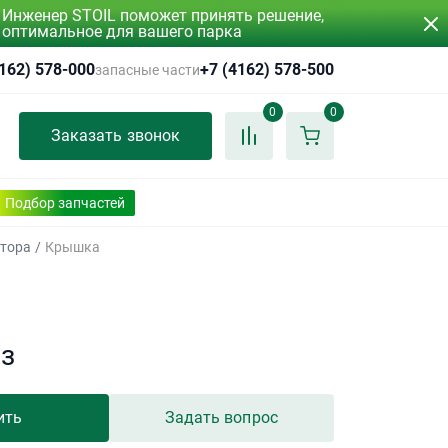
Инженер STOIL поможет принять решение,
оптимальное для вашего парка
4162) 578-000
+7 (4162) 578-500
запасные части
0
0
Заказать звонок
Подбор запчастей
атора
/
Крышка
аз
ить
Задать вопрос