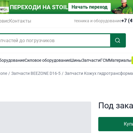
ПЕРЕХОДИ НА STOIL
Начать переход
+7 (
рвис
Контакты
техника и оборудование
оборудование
Силовое оборудование
Шины
Запчасти
ГСМ
Материалы
zone
/
Запчасти BEEZONE D16-5
/
Запчасти Кожух гидротрансформ
Под зак
Куп