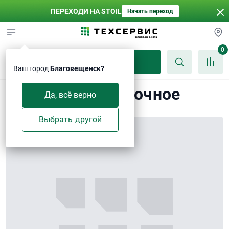
ПЕРЕХОДИ НА STOIL
Начать переход
0
Каталог
Ваш город
Благовещенск?
Кольцо прокладочное
Да, всё верно
Выбрать другой