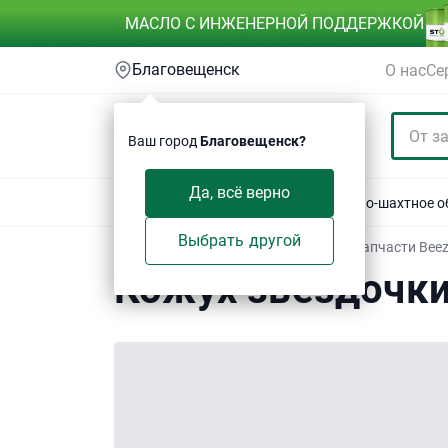
МАСЛО С ИНЖЕНЕРНОЙ ПОДДЕРЖКОЙ
Благовещенск
О нас
Се
Ваш город
Благовещенск?
Да, всё верно
Акции
Спецтехника
Автотехника
Горно-шахтное 
Выбрать другой
Техсервис
/
Электронный каталог
/
Запчасти Bee
Кожух звездочк