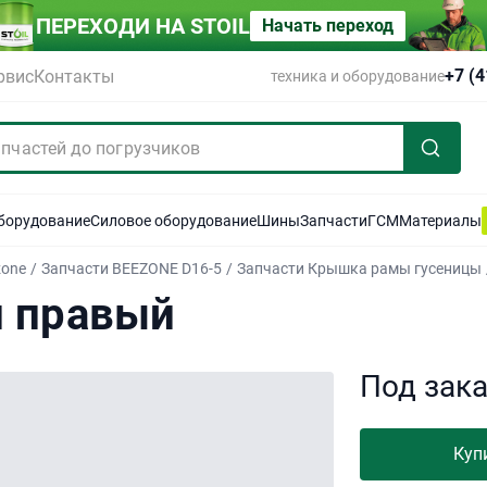
ПЕРЕХОДИ НА STOIL
Начать переход
+7 (
рвис
Контакты
техника и оборудование
оборудование
Силовое оборудование
Шины
Запчасти
ГСМ
Материалы
zone
/
Запчасти BEEZONE D16-5
/
Запчасти Крышка рамы гусеницы
и правый
Под зак
Куп