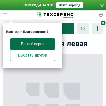
ПЕРЕХОДИ НА STOIL
Начать переход
0
Каталог
Ваш город
Благовещенск?
Крышка средняя левая
Да, всё верно
Выбрать другой