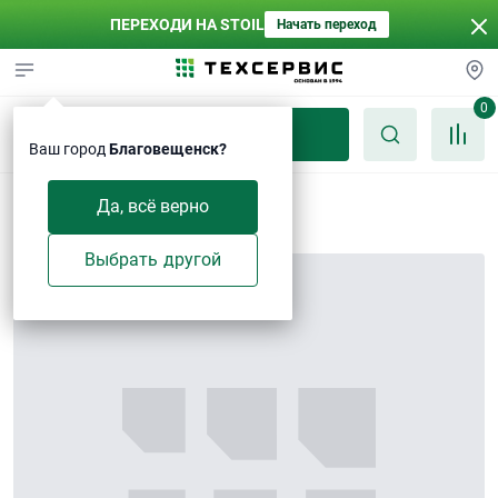
ПЕРЕХОДИ НА STOIL
Начать переход
0
Каталог
Ваш город
Благовещенск?
Суппорт правый
Да, всё верно
Выбрать другой